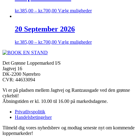
varianter.
Mulighederne
Dette
kr.
385,00
–
kr.
700,00
Vælg muligheder
kan
vare
vælges
har
på
flere
20 September 2026
varesiden
varianter.
Mulighederne
Dette
kr.
385,00
–
kr.
700,00
Vælg muligheder
kan
vare
vælges
har
på
flere
varesiden
Det Grønne Loppemarked I/S
varianter.
Jagtvej 16
Mulighederne
DK-2200 Nørrebro
kan
CVR: 44633094
vælges
på
Vi er på pladsen mellem Jagtvej og Rantzausgade ved den grønne
varesiden
cykelsti!
Åbningstiden er kl. 10.00 til 16.00 på markedsdagene.
Privatlivspolitik
Handelsbetingelser
Tilmeld dig vores nyhedsbrev og modtag seneste nyt om kommende
loppemarkeder!​