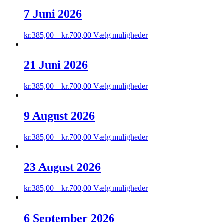
har
på
flere
7 Juni 2026
varesiden
varianter.
Mulighederne
Dette
kr.
385,00
–
kr.
700,00
Vælg muligheder
kan
vare
vælges
har
på
flere
21 Juni 2026
varesiden
varianter.
Mulighederne
Dette
kr.
385,00
–
kr.
700,00
Vælg muligheder
kan
vare
vælges
har
på
flere
9 August 2026
varesiden
varianter.
Mulighederne
Dette
kr.
385,00
–
kr.
700,00
Vælg muligheder
kan
vare
vælges
har
på
flere
23 August 2026
varesiden
varianter.
Mulighederne
Dette
kr.
385,00
–
kr.
700,00
Vælg muligheder
kan
vare
vælges
har
på
flere
6 September 2026
varesiden