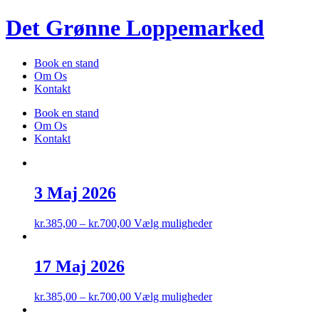
Videre
Det Grønne Loppemarked
til
indhold
Book en stand
Om Os
Kontakt
Book en stand
Om Os
Kontakt
3 Maj 2026
Dette
kr.
385,00
–
kr.
700,00
Vælg muligheder
vare
har
flere
17 Maj 2026
varianter.
Mulighederne
Dette
kr.
385,00
–
kr.
700,00
Vælg muligheder
kan
vare
vælges