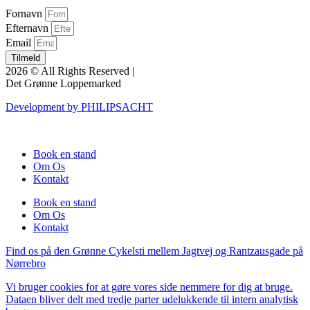
Fornavn
Efternavn
Email
Tilmeld
2026 © All Rights Reserved |
Det Grønne Loppemarked
Development by PHILIPSACHT
Book en stand
Om Os
Kontakt
Book en stand
Om Os
Kontakt
Find os
på den Grønne Cykelsti mellem Jagtvej og Rantzausgade på
Nørrebro
Vi bruger cookies for at gøre vores side nemmere for dig at bruge.
Dataen bliver delt med tredje parter udelukkende til intern analytisk